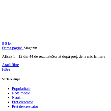
0
0
lei
Prima pagină
Magazin
Afișez 1 - 12 din 44 de rezultate
Sortat după preț: de la mic la mare
Arată filtre
Filtre
Sortare după
Popularitate
Notă medie
Noutate
Pret crescator
Pret descrescator