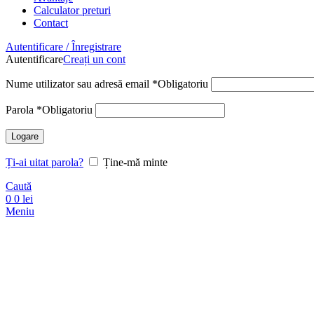
Calculator preturi
Contact
Autentificare / Înregistrare
Autentificare
Creați un cont
Nume utilizator sau adresă email
*
Obligatoriu
Parola
*
Obligatoriu
Logare
Ți-ai uitat parola?
Ține-mă minte
Caută
0
0
lei
Meniu