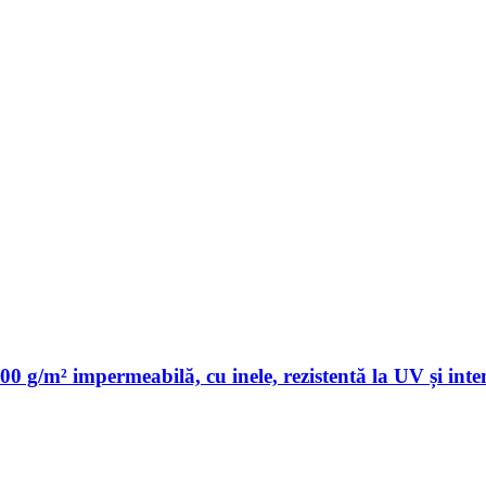
0 g/m² impermeabilă, cu inele, rezistentă la UV și inte