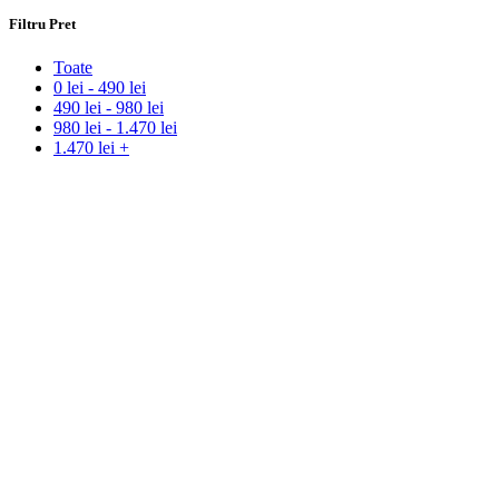
Filtru Pret
Toate
0
lei
-
490
lei
490
lei
-
980
lei
980
lei
-
1.470
lei
1.470
lei
+