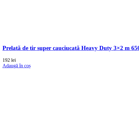
Prelată de tir super cauciucată Heavy Duty 3×2 m 650 
192
lei
Adaugă în coș