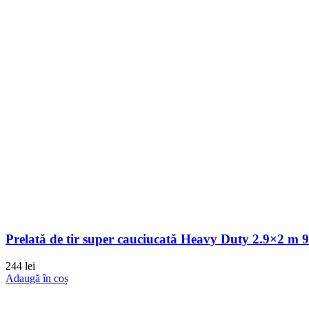
Prelată de tir super cauciucată Heavy Duty 2.9×2 m 90
244
lei
Adaugă în coș