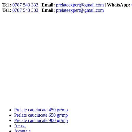
Tel.:
0787 543 333
|
Email:
prelateexpert@gmail.com
|
WhatsApp:
Tel.:
0787 543 333
|
Email:
prelateexpert@gmail.com
Prelate cauciucate 450 gr/mp
Prelate cauciucate 650 gr/mp
Prelate cauciucate 900 gr/mp
Acasa
Avantaje