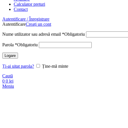
Calculator preturi
Contact
Autentificare / Înregistrare
Autentificare
Creați un cont
Nume utilizator sau adresă email
*
Obligatoriu
Parola
*
Obligatoriu
Logare
Ți-ai uitat parola?
Ține-mă minte
Caută
0
0
lei
Meniu