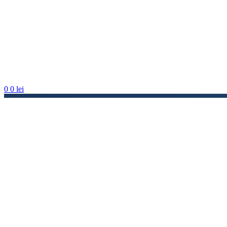
0
0
lei
Salt la conținutul principal