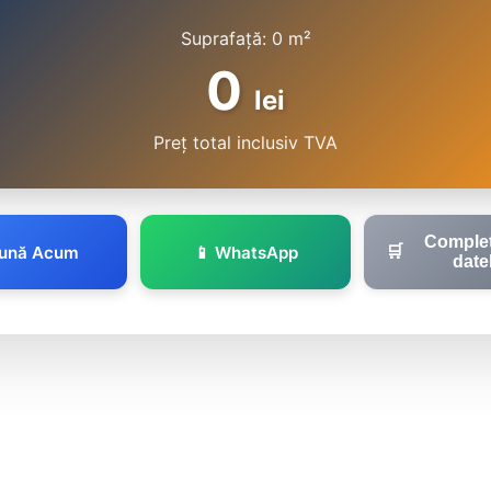
Suprafață:
0
m²
0
lei
Preț total inclusiv TVA
Comple
Sună Acum
📱 WhatsApp
🛒
date