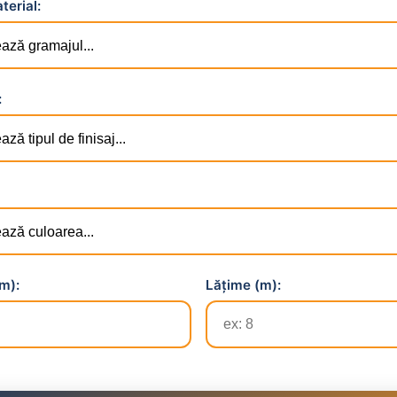
terial:
:
m):
Lățime (m):