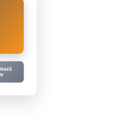
tează
le