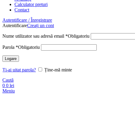
Calculator preturi
Contact
Autentificare / Înregistrare
Autentificare
Creați un cont
Nume utilizator sau adresă email
*
Obligatoriu
Parola
*
Obligatoriu
Logare
Ți-ai uitat parola?
Ține-mă minte
Caută
0
0
lei
Meniu