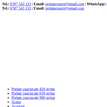
Tel.:
0787 543 333
|
Email:
prelateexpert@gmail.com
|
WhatsApp:
Tel.:
0787 543 333
|
Email:
prelateexpert@gmail.com
Prelate cauciucate 450 gr/mp
Prelate cauciucate 650 gr/mp
Prelate cauciucate 900 gr/mp
Acasa
Avantaje