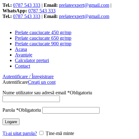
Tel.:
0787 543 333
|
Email:
prelateexpert@gmail.com
|
WhatsApp:
0787 543 333
Tel.:
0787 543 333
|
Email:
prelateexpert@gmail.com
Prelate cauciucate 450 gr/mp
Prelate cauciucate 650 gr/mp
Prelate cauciucate 900 gr/mp
Acasa
Avantaje
Calculator preturi
Contact
Autentificare / Înregistrare
Autentificare
Creați un cont
Nume utilizator sau adresă email
*
Obligatoriu
Parola
*
Obligatoriu
Logare
Ți-ai uitat parola?
Ține-mă minte