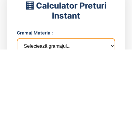
🧮 Calculator Preturi
Instant
Gramaj Material:
Tip Finisaj:
Culoare:
Lungime (m):