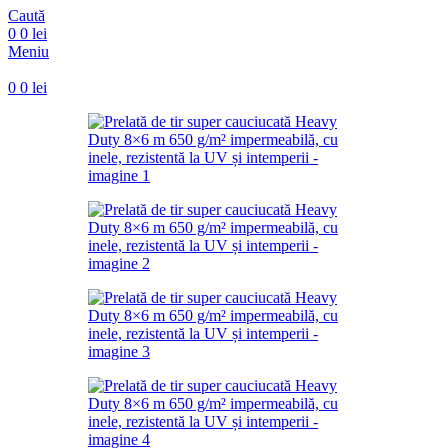
Caută
0
0
lei
Meniu
0
0
lei