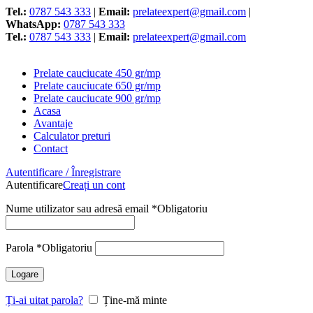
Tel.:
0787 543 333
|
Email:
prelateexpert@gmail.com
|
WhatsApp:
0787 543 333
Tel.:
0787 543 333
|
Email:
prelateexpert@gmail.com
Prelate cauciucate 450 gr/mp
Prelate cauciucate 650 gr/mp
Prelate cauciucate 900 gr/mp
Acasa
Avantaje
Calculator preturi
Contact
Autentificare / Înregistrare
Autentificare
Creați un cont
Nume utilizator sau adresă email
*
Obligatoriu
Parola
*
Obligatoriu
Logare
Ți-ai uitat parola?
Ține-mă minte