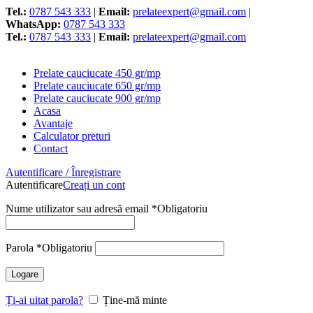
Tel.:
0787 543 333
|
Email:
prelateexpert@gmail.com
|
WhatsApp:
0787 543 333
Tel.:
0787 543 333
|
Email:
prelateexpert@gmail.com
Prelate cauciucate 450 gr/mp
Prelate cauciucate 650 gr/mp
Prelate cauciucate 900 gr/mp
Acasa
Avantaje
Calculator preturi
Contact
Autentificare / Înregistrare
Autentificare
Creați un cont
Nume utilizator sau adresă email
*
Obligatoriu
Parola
*
Obligatoriu
Logare
Ți-ai uitat parola?
Ține-mă minte