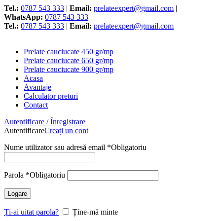
Tel.:
0787 543 333
|
Email:
prelateexpert@gmail.com
|
WhatsApp:
0787 543 333
Tel.:
0787 543 333
|
Email:
prelateexpert@gmail.com
Prelate cauciucate 450 gr/mp
Prelate cauciucate 650 gr/mp
Prelate cauciucate 900 gr/mp
Acasa
Avantaje
Calculator preturi
Contact
Autentificare / Înregistrare
Autentificare
Creați un cont
Nume utilizator sau adresă email
*
Obligatoriu
Parola
*
Obligatoriu
Logare
Ți-ai uitat parola?
Ține-mă minte