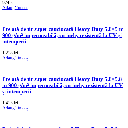
974
lei
Adaugă în coș
Prelată de tir super cauciucată Heavy Duty 5.8×5 m
900 g/m² impermeabilă, cu inele, rezistentă la UV și
intemperii
1.218
lei
Adaugă în coș
Prelată de tir super cauciucată Heavy Duty 5.8×5.8
m 900 g/m² impermeabilă, cu inele, rezistentă la UV
și intemperii
1.413
lei
Adaugă în coș