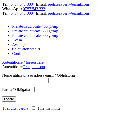
Tel.:
0787 543 333
|
Email:
prelateexpert@gmail.com
|
WhatsApp:
0787 543 333
Tel.:
0787 543 333
|
Email:
prelateexpert@gmail.com
Prelate cauciucate 450 gr/mp
Prelate cauciucate 650 gr/mp
Prelate cauciucate 900 gr/mp
Acasa
Avantaje
Calculator preturi
Contact
Autentificare / Înregistrare
Autentificare
Creați un cont
Nume utilizator sau adresă email
*
Obligatoriu
Parola
*
Obligatoriu
Logare
Ți-ai uitat parola?
Ține-mă minte