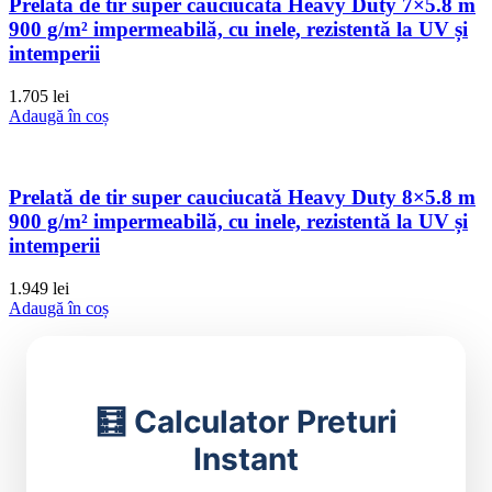
Prelată de tir super cauciucată Heavy Duty 7×5.8 m
900 g/m² impermeabilă, cu inele, rezistentă la UV și
intemperii
1.705
lei
Adaugă în coș
Prelată de tir super cauciucată Heavy Duty 8×5.8 m
900 g/m² impermeabilă, cu inele, rezistentă la UV și
intemperii
1.949
lei
Adaugă în coș
🧮 Calculator Preturi
Instant