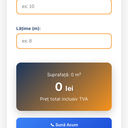
Lățime (m):
Suprafață:
0
m²
0
lei
Preț total inclusiv TVA
📞 Sună Acum