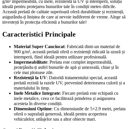
g/m² impermeabilă, cu inele, rezistentă la UV și intemperii, soluția
ideală pentru protejarea bunurilor tale în condiții meteo dificile.
Această prelată de calitate superioară oferă durabilitate și rezistență,
asigurându-ți liniștea de care ai nevoie indiferent de vreme. Alege să
investești în protecția eficientă a bunurilor tale!
Caracteristici Principale
Material Super Cauciucat
: Fabricată dintr-un material de
900 g/m², această prelată oferă o rezistență ridicată la uzură și
intemperii, fiind ideală pentru utilizare profesională.
Impermeabilitate
: Prelata este complet impermeabilă,
protejându-ți astfel bunurile de apă și umezeală, chiar și în
cele mai ploioase zile.
Rezistență la UV
: Datorită tratamentului special, această
prelată rezistă la razele UV, prevenind deteriorarea culorii și a
materialului în timp.
Inele Metalice Integrate
: Fiecare prelată este echipată cu
inele metalice, ceea ce facilitează prinderea și asigurarea
acesteia în diverse condiții.
Dimensiuni Optime
: Cu dimensiunile de 5×2.9 metri, prelata
oferă o suprafață generosă, ideală pentru acoperirea
vehiculelor, utilajelor sau a altor obiecte mari.