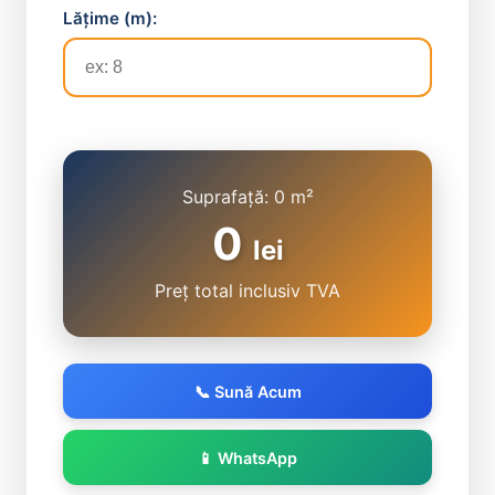
Lățime (m):
Suprafață:
0
m²
0
lei
Preț total inclusiv TVA
📞 Sună Acum
📱 WhatsApp