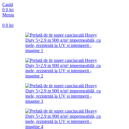
Caută
0
0
lei
Meniu
0
0
lei