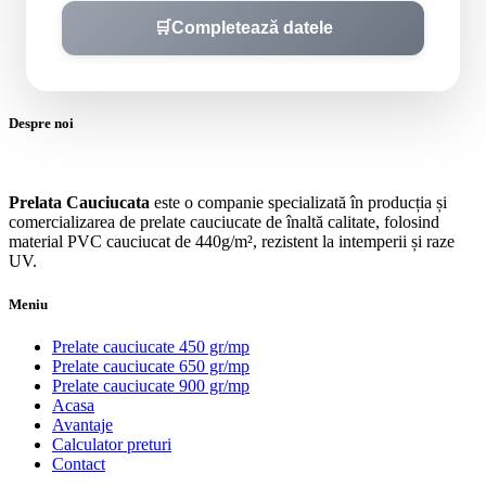
🛒
Completează datele
Despre noi
Prelata Cauciucata
este o companie specializată în producția și
comercializarea de prelate cauciucate de înaltă calitate, folosind
material PVC cauciucat de 440g/m², rezistent la intemperii și raze
UV.
Meniu
Prelate cauciucate 450 gr/mp
Prelate cauciucate 650 gr/mp
Prelate cauciucate 900 gr/mp
Acasa
Avantaje
Calculator preturi
Contact