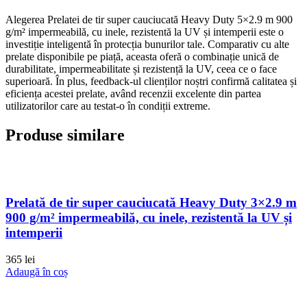
Alegerea Prelatei de tir super cauciucată Heavy Duty 5×2.9 m 900
g/m² impermeabilă, cu inele, rezistentă la UV și intemperii este o
investiție inteligentă în protecția bunurilor tale. Comparativ cu alte
prelate disponibile pe piață, aceasta oferă o combinație unică de
durabilitate, impermeabilitate și rezistență la UV, ceea ce o face
superioară. În plus, feedback-ul clienților noștri confirmă calitatea și
eficiența acestei prelate, având recenzii excelente din partea
utilizatorilor care au testat-o în condiții extreme.
Produse similare
Prelată de tir super cauciucată Heavy Duty 3×2.9 m
900 g/m² impermeabilă, cu inele, rezistentă la UV și
intemperii
365
lei
Adaugă în coș