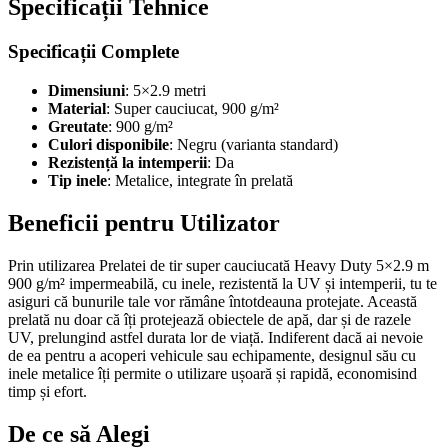
Specificații Tehnice
Specificații Complete
Dimensiuni
: 5×2.9 metri
Material
: Super cauciucat, 900 g/m²
Greutate
: 900 g/m²
Culori disponibile
: Negru (varianta standard)
Rezistență la intemperii
: Da
Tip inele
: Metalice, integrate în prelată
Beneficii pentru Utilizator
Prin utilizarea Prelatei de tir super cauciucată Heavy Duty 5×2.9 m
900 g/m² impermeabilă, cu inele, rezistentă la UV și intemperii, tu te
asiguri că bunurile tale vor rămâne întotdeauna protejate. Această
prelată nu doar că îți protejează obiectele de apă, dar și de razele
UV, prelungind astfel durata lor de viață. Indiferent dacă ai nevoie
de ea pentru a acoperi vehicule sau echipamente, designul său cu
inele metalice îți permite o utilizare ușoară și rapidă, economisind
timp și efort.
De ce să Alegi