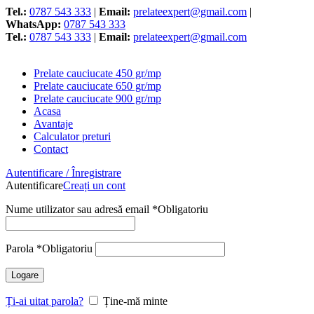
Tel.:
0787 543 333
|
Email:
prelateexpert@gmail.com
|
WhatsApp:
0787 543 333
Tel.:
0787 543 333
|
Email:
prelateexpert@gmail.com
Prelate cauciucate 450 gr/mp
Prelate cauciucate 650 gr/mp
Prelate cauciucate 900 gr/mp
Acasa
Avantaje
Calculator preturi
Contact
Autentificare / Înregistrare
Autentificare
Creați un cont
Nume utilizator sau adresă email
*
Obligatoriu
Parola
*
Obligatoriu
Logare
Ți-ai uitat parola?
Ține-mă minte