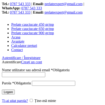
Tel.:
0787 543 333
|
Email:
prelateexpert@gmail.com
|
WhatsApp:
0787 543 333
Tel.:
0787 543 333
|
Email:
prelateexpert@gmail.com
Prelate cauciucate 450 gr/mp
Prelate cauciucate 650 gr/mp
Prelate cauciucate 900 gr/mp
Acasa
Avantaje
Calculator preturi
Contact
Autentificare / Înregistrare
Autentificare
Creați un cont
Nume utilizator sau adresă email
*
Obligatoriu
Parola
*
Obligatoriu
Logare
Ți-ai uitat parola?
Ține-mă minte