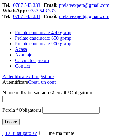
Tel.:
0787 543 333
|
Email:
prelateexpert@gmail.com
|
WhatsApp:
0787 543 333
Tel.:
0787 543 333
|
Email:
prelateexpert@gmail.com
Prelate cauciucate 450 gr/mp
Prelate cauciucate 650 gr/mp
Prelate cauciucate 900 gr/mp
Acasa
Avantaje
Calculator preturi
Contact
Autentificare / Înregistrare
Autentificare
Creați un cont
Nume utilizator sau adresă email
*
Obligatoriu
Parola
*
Obligatoriu
Logare
Ți-ai uitat parola?
Ține-mă minte