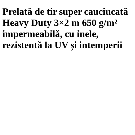
Prelată de tir super cauciucată
Heavy Duty 3×2 m 650 g/m²
impermeabilă, cu inele,
rezistentă la UV și intemperii
192
lei
Prelată de tir super cauciucată Heavy Duty 3×2 m 650 g/m²
impermeabilă, cu inele, rezistentă la UV și intemperii este soluția
ideală pentru protecția durabilă a bunurilor tale. Alege calitatea
premium și asigură-te că ești pregătit pentru orice vreme! Cumpără
acum!
Mai adauga in cos produse de
1.000
lei
pentru a beneficia de livrare
gratuita.
Cantitate Prelată de tir super cauciucată Heavy Duty 3×2 m 650
g/m² impermeabilă, cu inele, rezistentă la UV și intemperii
Adaugă în coș