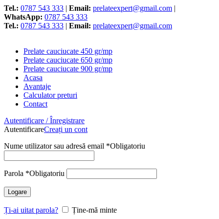
Tel.:
0787 543 333
|
Email:
prelateexpert@gmail.com
|
WhatsApp:
0787 543 333
Tel.:
0787 543 333
|
Email:
prelateexpert@gmail.com
Prelate cauciucate 450 gr/mp
Prelate cauciucate 650 gr/mp
Prelate cauciucate 900 gr/mp
Acasa
Avantaje
Calculator preturi
Contact
Autentificare / Înregistrare
Autentificare
Creați un cont
Nume utilizator sau adresă email
*
Obligatoriu
Parola
*
Obligatoriu
Logare
Ți-ai uitat parola?
Ține-mă minte