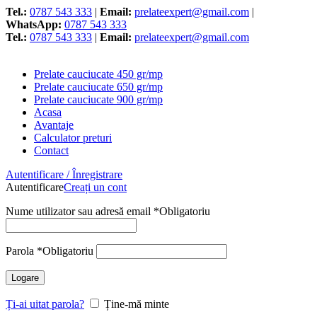
Tel.:
0787 543 333
|
Email:
prelateexpert@gmail.com
|
WhatsApp:
0787 543 333
Tel.:
0787 543 333
|
Email:
prelateexpert@gmail.com
Prelate cauciucate 450 gr/mp
Prelate cauciucate 650 gr/mp
Prelate cauciucate 900 gr/mp
Acasa
Avantaje
Calculator preturi
Contact
Autentificare / Înregistrare
Autentificare
Creați un cont
Nume utilizator sau adresă email
*
Obligatoriu
Parola
*
Obligatoriu
Logare
Ți-ai uitat parola?
Ține-mă minte