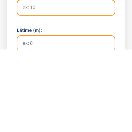
Lățime (m):
Suprafață:
0
m²
0
lei
Preț total inclusiv TVA
📞 Sună Acum