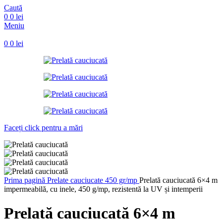
Caută
0
0
lei
Meniu
0
0
lei
Faceți click pentru a mări
Prima pagină
Prelate cauciucate 450 gr/mp
Prelată cauciucată 6×4 m
impermeabilă, cu inele, 450 g/mp, rezistentă la UV și intemperii
Prelată cauciucată 6×4 m