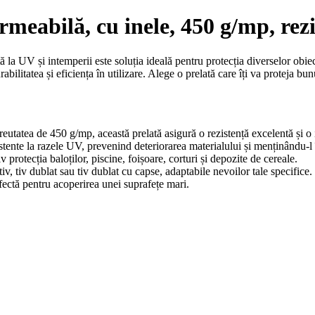
eabilă, cu inele, 450 g/mp, rezi
la UV și intemperii este soluția ideală pentru protecția diverselor obiect
abilitatea și eficiența în utilizare. Alege o prelată care îți va proteja bu
eutatea de 450 g/mp, această prelată asigură o rezistență excelentă și o 
zistente la razele UV, prevenind deteriorarea materialului și menținându-l 
iv protecția baloților, piscine, foișoare, corturi și depozite de cereale.
tiv, tiv dublat sau tiv dublat cu capse, adaptabile nevoilor tale specifice.
fectă pentru acoperirea unei suprafețe mari.