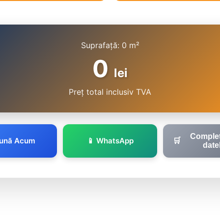
Suprafață:
0
m²
0
lei
Preț total inclusiv TVA
Comple
Sună Acum
📱 WhatsApp
🛒
date