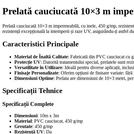
Prelată cauciucată 10×3 m imperm
Prelată cauciucată 10×3 m impermeabilă, cu inele, 450 g/mp, rezistentă 
rezistență excepțională la intemperii și raze UV, asigurându-ți astfel dur
Caracteristici Principale
Material de Înaltă Calitate
: Fabricată din PVC cauciucat cu gr
Protecție UV
: Datorită tratamentului special, prelatele sunt re
Versatilitate în Utilizare
: Ideală pentru diverse aplicații, inclus
Finisaje Personalizate
: Oferim opțiuni de finisare variate: fără 
Dimensiuni Optime
: Prelata are dimensiuni de 10×3 metri, per
Specificații Tehnice
Specificații Complete
Dimensiuni
: 10m x 3m
Material
: PVC cauciucat, 450 g/mp
Greutate
: 450 g/mp
Rezistență UV
: Da