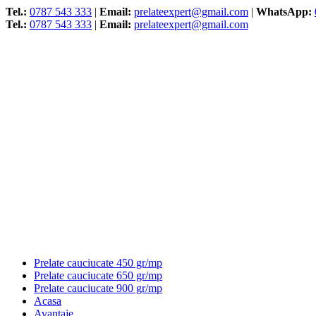
Tel.:
0787 543 333
|
Email:
prelateexpert@gmail.com
|
WhatsApp:
Tel.:
0787 543 333
|
Email:
prelateexpert@gmail.com
Prelate cauciucate 450 gr/mp
Prelate cauciucate 650 gr/mp
Prelate cauciucate 900 gr/mp
Acasa
Avantaje