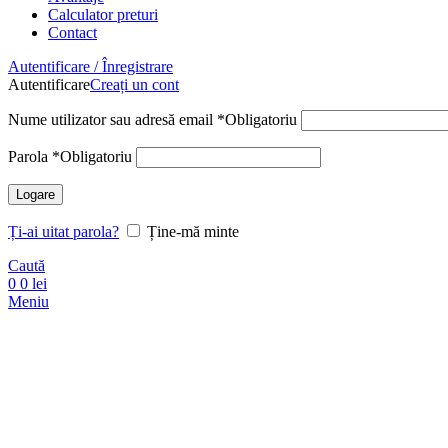
Calculator preturi
Contact
Autentificare / Înregistrare
Autentificare
Creați un cont
Nume utilizator sau adresă email
*
Obligatoriu
Parola
*
Obligatoriu
Logare
Ți-ai uitat parola?
Ține-mă minte
Caută
0
0
lei
Meniu