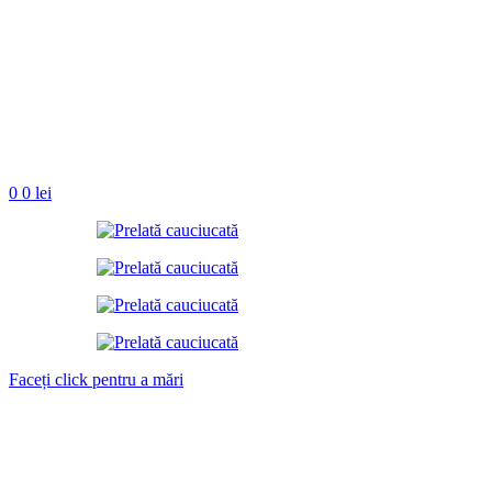
0
0
lei
Faceți click pentru a mări