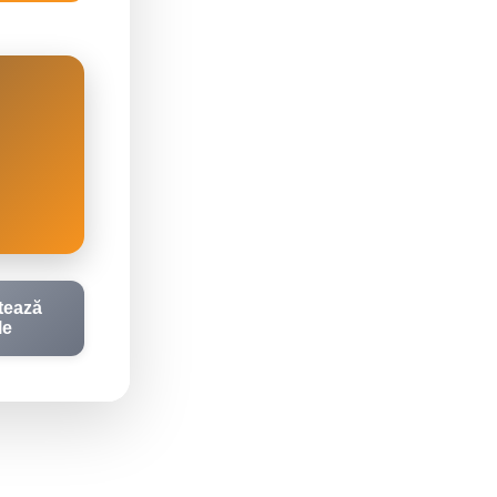
tează
le