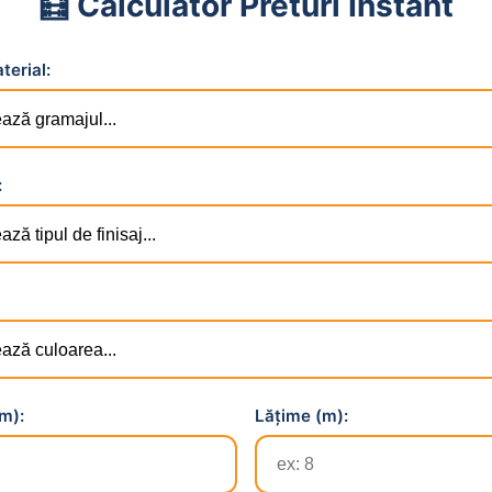
🧮 Calculator Preturi Instant
terial:
:
m):
Lățime (m):